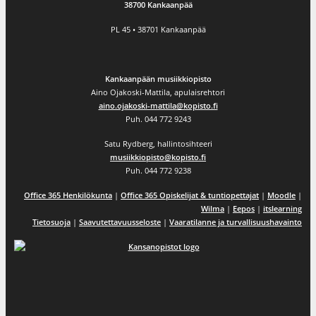
38700 Kankaanpää
PL 45 • 38701 Kankaanpää
Kankaanpään musiikkiopisto
Aino Ojakoski-Mattila, apulaisrehtori
aino.ojakoski-mattila@kopisto.fi
Puh. 044 772 9243
Satu Rydberg, hallintosihteeri
musiikkiopisto@kopisto.fi
Puh. 044 772 9238
Office 365 Henkilökunta
|
Office 365 Opiskelijat & tuntiopettajat
|
Moodle
|
Wilma
|
Eepos
|
itslearning
Tietosuoja
|
Saavutettavuusseloste
|
Vaaratilanne ja turvallisuushavainto