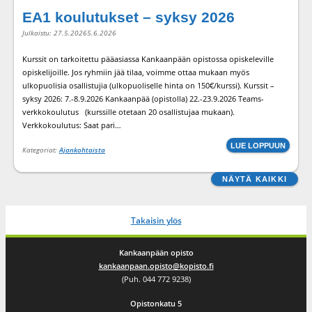
EA1 koulutukset – syksy 2026
Julkaistu:
27.5.2026
5.6.2026
Kurssit on tarkoitettu pääasiassa Kankaanpään opistossa opiskeleville
opiskelijoille. Jos ryhmiin jää tilaa, voimme ottaa mukaan myös
ulkopuolisia osallistujia (ulkopuoliselle hinta on 150€/kurssi). Kurssit –
syksy 2026: 7.-8.9.2026 Kankaanpää (opistolla) 22.-23.9.2026 Teams-
verkkokoulutus (kurssille otetaan 20 osallistujaa mukaan).
Verkkokoulutus: Saat pari…
LUE LOPPUUN
Kategoriat:
Ajankohtaista
NÄYTÄ KAIKKI
Takaisin ylös
Kankaanpään opisto
kankaanpaan.opisto@kopisto.fi
(Puh. 044 772 9238)
Opistonkatu 5