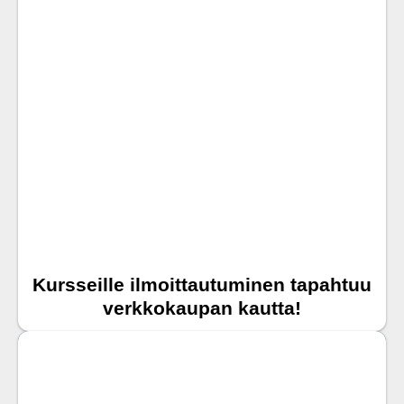
Kursseille ilmoittautuminen tapahtuu
verkkokaupan kautta!
SIIRRY KATEGORIAAN
AJANKOHTAISTA
SIIRRY KATEGORIAAN
MUSIIKKIOPISTO
SIIRRY KATEGORIAAN
URATARINOITA