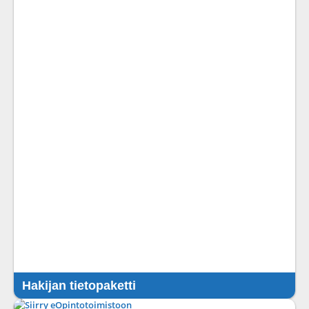
Hakijan tietopaketti