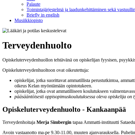
Palaute
Toimintajärjestelmä ja laadunkehittäminen sekä vastuullin
Briefly in english
Musiikkiopisto
Terveydenhuolto
Opiskeluterveydenhuollon tehtävänä on opiskelijan fyysisen, psyykkis
Opiskeluterveydenhuoltoon ovat oikeutettuja:
opiskelijat, jotka suorittavat ammatillista perustutkintoa, ammatt
oikeus Kelan myöntämään opintotukeen.
opiskelijat, jotka ovat ammatilliseen koulutukseen valmentavas
pääsääntöisesti oppisopimuskoulutuksessa oleva opiskelija on ty
Opiskeluterveydenhuolto - Kankaanpää
Terveydenhoitaja
Merja Simbergin
tapaa Ammatti-instituutti Sataedu
Avoin vastaanotto ma-pe 9.30-11.00, muuten ajanvarauksella. Puhelina