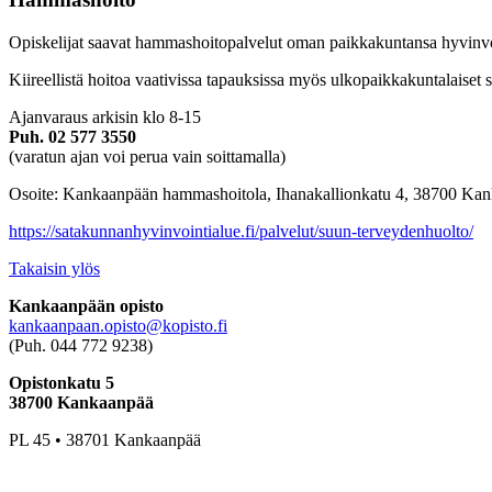
Opiskelijat saavat hammashoitopalvelut oman paikkakuntansa hyvinv
Kiireellistä hoitoa vaativissa tapauksissa myös ulkopaikkakuntalaise
Ajanvaraus arkisin klo 8-15
Puh. 02 577 3550
(varatun ajan voi perua vain soittamalla)
Osoite: Kankaanpään hammashoitola, Ihanakallionkatu 4, 38700 Ka
https://satakunnanhyvinvointialue.fi/palvelut/suun-terveydenhuolto/
Takaisin ylös
Kankaanpään opisto
kankaanpaan.opisto@kopisto.fi
(Puh. 044 772 9238)
Opistonkatu 5
38700 Kankaanpää
PL 45 • 38701 Kankaanpää