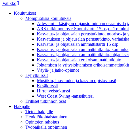
Valikko
Koulutukset
Monipuolisia koulutuksia
Artesaani – käsityön ohjaustoiminnan osaamisala j
ARS tutkinnon osa: Suomistartti 15 osp – Toimim
Kasvatus- ja ohjausalan perustutkinto, nuoriso- ja
Kasvatuksen ja ohjausalan perustutkinto, varhaisk
Kasvatus- ja ohjausalan ammattistartti 15 osp
Kasvatus- ja ohjausalan ammattitutkinto, koulunkä
Kasvatus- ja ohjausalan ammattitutkinto, ohjaukse
Kasvatus- ja ohjausalan erikoisammattitutkinto
Johtamisen ja yritysjohtamisen erikoisammattitutki
Väylä- ja jatko-opinnot
Lyhytkurssit
Musiikin, luovuuden ja kasvun opistovuosi!
Kesäkurssit
Hirrenveistokurssi
West Coast Swing -tanssikurssi
Erilliset tutkinnon osat
Hakijalle
Tietoa hakijalle
Henkilökohtaistaminen
Opintojen rahoitus
Työpaikalla oppiminen