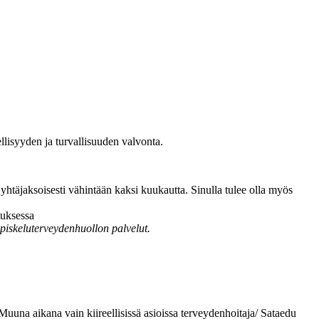
lisyyden ja turvallisuuden valvonta.
t yhtäjaksoisesti vähintään kaksi kuukautta. Sinulla tulee olla myös
tuksessa
opiskeluterveydenhuollon palvelut.
Muuna aikana vain kiireellisissä asioissa terveydenhoitaja/ Sataedu