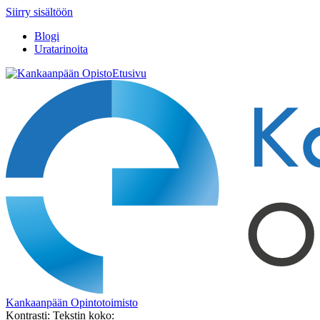
Siirry sisältöön
Blogi
Uratarinoita
Etusivu
Kankaanpään Opintotoimisto
Kontrasti:
Tekstin koko: