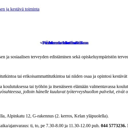
en ja kestävä toiminta
+
-
Pienennä tekstin kokoa
Suurenna tekstin kokoa
Muuta kontrastia
en ja sosiaalisen terveyden edistäminen sekä opiskeluympäristön terveel
itutkintoa tai erikoisammattitutkintoa tai niiden osaa ja opintosi kestävä
sa koulutuksessa tai työhön ja itsenäiseen elämään valmentavassa koulu
ösuhteessa, jolloin hänelle kuuluvat työterveyshuollon palvelut, eivät 
lla, Alpinkatu 12, G-rakennus (2. kerros, Kelan yläpuolella).
ika/ajanvaraus: ti, to, pe 7.30-8.00 ja 11.30-12.00 puh.
044 5773236.