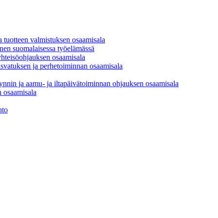
a tuotteen valmistuksen osaamisala
inen suomalaisessa työelämässä
 yhteisöohjauksen osaamisala
asvatuksen ja perhetoiminnan osaamisala
ynnin ja aamu- ja iltapäivätoiminnan ohjauksen osaamisala
n osaamisala
nto