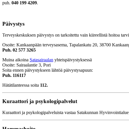
puh.
040 199 4209
.
Päivystys
Terveyskeskuksen päivystys on tarkoitettu vain kiireellistä hoitoa tarvi
Osoite: Kankaanpään terveysasema, Tapalankatu 20, 38700 Kankaan
Puh. 02 577 3265
Muina aikoina
Satasairaalan
yhteispäivystyksessä
Osoite: Sairaalantie 3, Pori
Soita ennen päivystykseen lähtöä päivystysapuun:
Puh. 116117
Hätätilanteessa soita
112.
Kuraattori ja psykologipalvelut
Kuraattori ja psykologipalveluista vastaa Satakunnan Hyvinvointialue
Hammashoito