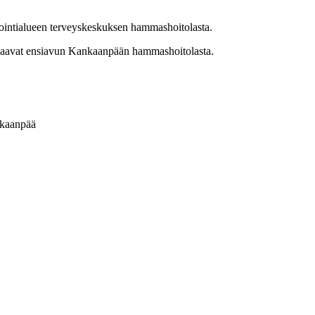
ointialueen terveyskeskuksen hammashoitolasta.
t saavat ensiavun Kankaanpään hammashoitolasta.
nkaanpää