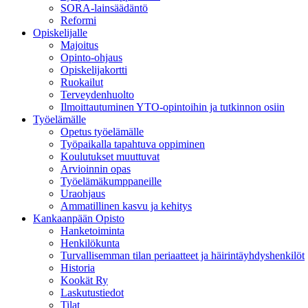
SORA-lainsäädäntö
Reformi
Opiskelijalle
Majoitus
Opinto-ohjaus
Opiskelijakortti
Ruokailut
Terveydenhuolto
Ilmoittautuminen YTO-opintoihin ja tutkinnon osiin
Työelämälle
Opetus työelämälle
Työpaikalla tapahtuva oppiminen
Koulutukset muuttuvat
Arvioinnin opas
Työelämäkumppaneille
Uraohjaus
Ammatillinen kasvu ja kehitys
Kankaanpään Opisto
Hanketoiminta
Henkilökunta
Turvallisemman tilan periaatteet ja häirintäyhdyshenkilöt
Historia
Kookät Ry
Laskutustiedot
Tilat