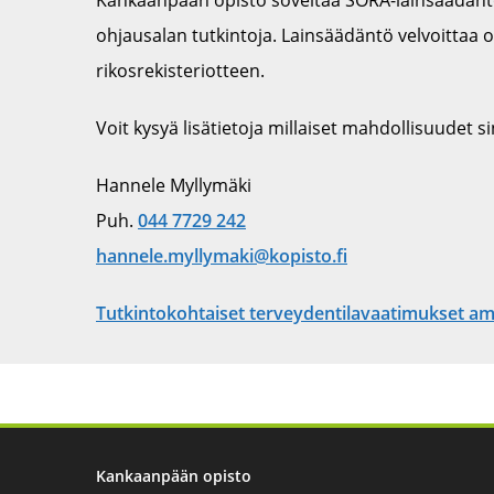
ohjausalan tutkintoja. Lainsäädäntö velvoittaa 
rikosrekisteriotteen.
Voit kysyä lisätietoja millaiset mahdollisuudet si
Hannele Myllymäki
Puh.
044 7729 242
hannele.myllymaki@kopisto.fi
Tutkintokohtaiset terveydentilavaatimukset am
Kankaanpään opisto