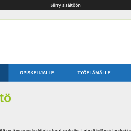
Siirry sisältöön
OPISKELIJALLE
TYÖELÄMÄLLE
tö
 valitessaan hakijoita koulutuksiin. Lainsäädäntö koskett