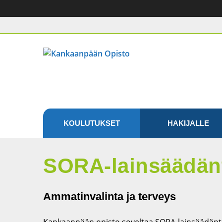
Etusivu
KOULUTUKSET
HAKIJALLE
SORA-lainsäädän
Ammatinvalinta ja terveys
Kankaanpään opisto soveltaa SORA-lainsäädäntöä