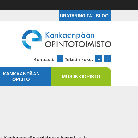
URATARINOITA
BLOGI
Kankaanpään Opintotoimisto
-
+
Pienennä t
Suurenn
Kontrasti:
Tekstin koko:
Muuta kontrastia
KANKAANPÄÄN
MUSIIKKIOPISTO
OPISTO
aa Kankaanpään opistossa kasvatus- ja