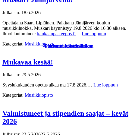
Julkaistu:
18.6.2026
Opettajana Saara Lipiäinen. Paikkana Jämijärven koulun
musiikkiluokka. Muskari käynnistyy 19.8.2026 klo 16.30 alkaen.
Ilmoittautuminen:
kankaanpaa.eepos.fi
…
Lue loppuun
Kategoriat:
Musiikkiopisto
+
-
Pienennä tekstin kokoa
Suurenna tekstin kokoa
Muuta kontrastia
Mukavaa kesää!
Julkaistu:
29.5.2026
Syyslukukauden opetus alkaa ma 17.8.2026.…
Lue loppuun
Kategoriat:
Musiikkiopisto
Valmistuneet ja stipendien saajat – kevät
2026
Julkaistu:
22.5.2026
22.5.2026