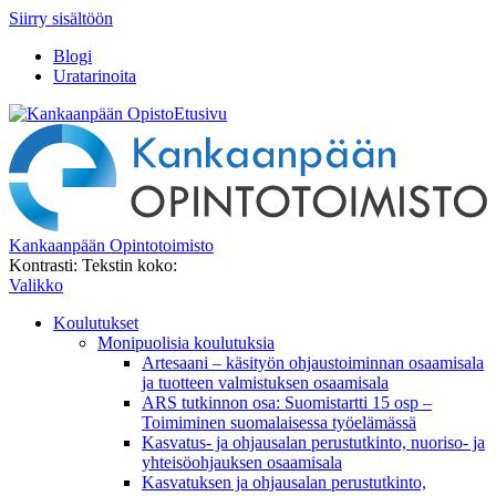
Siirry sisältöön
Blogi
Uratarinoita
Etusivu
Kankaanpään Opintotoimisto
Kontrasti:
Tekstin koko:
Valikko
Koulutukset
Monipuolisia koulutuksia
Artesaani – käsityön ohjaustoiminnan osaamisala
ja tuotteen valmistuksen osaamisala
ARS tutkinnon osa: Suomistartti 15 osp –
Toimiminen suomalaisessa työelämässä
Kasvatus- ja ohjausalan perustutkinto, nuoriso- ja
yhteisöohjauksen osaamisala
Kasvatuksen ja ohjausalan perustutkinto,