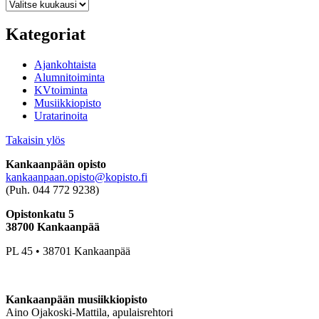
Arkisto
Kategoriat
Ajankohtaista
Alumnitoiminta
KVtoiminta
Musiikkiopisto
Uratarinoita
Takaisin ylös
Kankaanpään opisto
kankaanpaan.opisto@kopisto.fi
(Puh. 044 772 9238)
Opistonkatu 5
38700 Kankaanpää
PL 45 • 38701 Kankaanpää
Kankaanpään musiikkiopisto
Aino Ojakoski-Mattila, apulaisrehtori