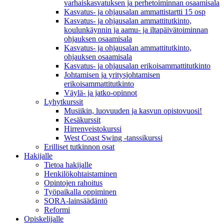
varhaiskasvatuksen ja perhetoiminnan osaamisala
Kasvatus- ja ohjausalan ammattistartti 15 osp
Kasvatus- ja ohjausalan ammattitutkinto,
koulunkäynnin ja aamu- ja iltapäivätoiminnan
ohjauksen osaamisala
Kasvatus- ja ohjausalan ammattitutkinto,
ohjauksen osaamisala
Kasvatus- ja ohjausalan erikoisammattitutkinto
Johtamisen ja yritysjohtamisen
erikoisammattitutkinto
Väylä- ja jatko-opinnot
Lyhytkurssit
Musiikin, luovuuden ja kasvun opistovuosi!
Kesäkurssit
Hirrenveistokurssi
West Coast Swing -tanssikurssi
Erilliset tutkinnon osat
Hakijalle
Tietoa hakijalle
Henkilökohtaistaminen
Opintojen rahoitus
Työpaikalla oppiminen
SORA-lainsäädäntö
Reformi
Opiskelijalle