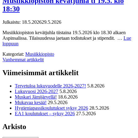
Musiikkiopiston kevätjuhla ti 19.5. klo
18:30
Julkaistu:
18.5.2026
29.5.2026
Musiikkiopiston kevätjuhla tiistaina 19.5.2026 klo 18.30 alkaen
Aspinsalissa. Tilaisuudessa jaetaan todistukset ja stipendit. …
Lue
loppuun
Kategoriat:
Musiikkiopisto
Artikkelien
Vanhemmat artikkelit
selaus
Viimeisimmät artikkelit
Tervetuloa lukuvuodelle 2026-2027!
5.8.2026
Lukuvuosi 2026-2027
5.8.2026
Muskari Jämijärvellä!
18.6.2026
Mukavaa kesää!
29.5.2026
Hygieniapassikoulutukset syksy 2026
28.5.2026
EA1 koulutukset – syksy 2026
27.5.2026
Arkisto