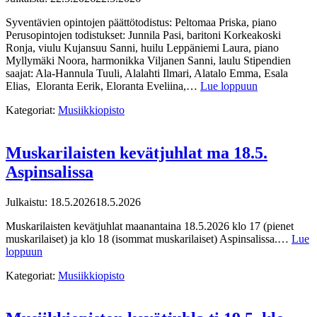
Syventävien opintojen päättötodistus: Peltomaa Priska, piano
Perusopintojen todistukset: Junnila Pasi, baritoni Korkeakoski
Ronja, viulu Kujansuu Sanni, huilu Leppäniemi Laura, piano
Myllymäki Noora, harmonikka Viljanen Sanni, laulu Stipendien
saajat: Ala-Hannula Tuuli, Alalahti Ilmari, Alatalo Emma, Esala
Elias, Eloranta Eerik, Eloranta Eveliina,…
Lue loppuun
Kategoriat:
Musiikkiopisto
Muskarilaisten kevätjuhlat ma 18.5.
Aspinsalissa
Julkaistu:
18.5.2026
18.5.2026
Muskarilaisten kevätjuhlat maanantaina 18.5.2026 klo 17 (pienet
muskarilaiset) ja klo 18 (isommat muskarilaiset) Aspinsalissa.…
Lue
loppuun
Kategoriat:
Musiikkiopisto