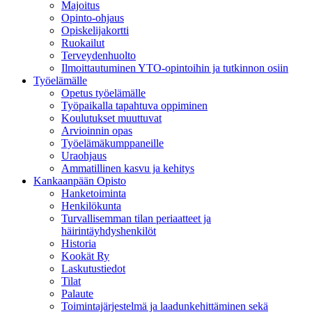
Majoitus
Opinto-ohjaus
Opiskelijakortti
Ruokailut
Terveydenhuolto
Ilmoittautuminen YTO-opintoihin ja tutkinnon osiin
Työelämälle
Opetus työelämälle
Työpaikalla tapahtuva oppiminen
Koulutukset muuttuvat
Arvioinnin opas
Työelämäkumppaneille
Uraohjaus
Ammatillinen kasvu ja kehitys
Kankaanpään Opisto
Hanketoiminta
Henkilökunta
Turvallisemman tilan periaatteet ja
häirintäyhdyshenkilöt
Historia
Kookät Ry
Laskutustiedot
Tilat
Palaute
Toimintajärjestelmä ja laadunkehittäminen sekä