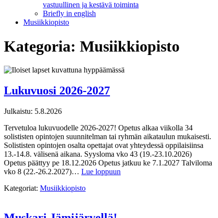
vastuullinen ja kestävä toiminta
Briefly in english
Musiikkiopisto
Kategoria:
Musiikkiopisto
Lukuvuosi 2026-2027
Julkaistu:
5.8.2026
Tervetuloa lukuvuodelle 2026-2027! Opetus alkaa viikolla 34
solististen opintojen suunnitelman tai ryhmän aikataulun mukaisesti.
Solististen opintojen osalta opettajat ovat yhteydessä oppilaisiinsa
13.-14.8. välisenä aikana. Syysloma vko 43 (19.-23.10.2026)
Opetus päättyy pe 18.12.2026 Opetus jatkuu ke 7.1.2027 Talviloma
vko 8 (22.-26.2.2027)…
Lue loppuun
Kategoriat:
Musiikkiopisto
Muskari Jämijärvellä!