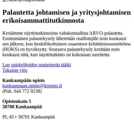
Palautetta johtamisen ja yritysjohtamisen
erikoisammattitutkinnosta
Keräämme näyttötutkinnoista valtakunnallista ARVO-palautetta.
Ensimmäinen palautekysely lähetetään osallistujille noin kuukausi
sen jälkeen, kun henkilökohtainen osaamisen kehittämissuunnitelma
(HOKS) on hyväksytty. Seuraava palautekysely kerätään noin
kuukausi siitä, kun näyttötutkinto on kokonaan suoritettu.
Lue opiskelijoiden uratarinoita täältä
Takaisin ylös
Kankaanpään opisto
kankaanpaan.opisto@kopisto.fi
(Puh. 044 772 9238)
Opistonkatu 5
38700 Kankaanpää
PL 45 • 38701 Kankaanpää