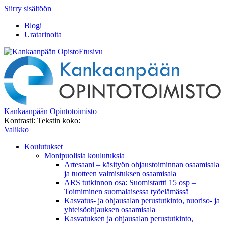
Siirry sisältöön
Blogi
Uratarinoita
Etusivu
Kankaanpään Opintotoimisto
Kontrasti:
Tekstin koko:
Valikko
Koulutukset
Monipuolisia koulutuksia
Artesaani – käsityön ohjaustoiminnan osaamisala
ja tuotteen valmistuksen osaamisala
ARS tutkinnon osa: Suomistartti 15 osp –
Toimiminen suomalaisessa työelämässä
Kasvatus- ja ohjausalan perustutkinto, nuoriso- ja
yhteisöohjauksen osaamisala
Kasvatuksen ja ohjausalan perustutkinto,