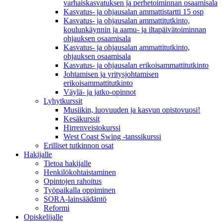
varhaiskasvatuksen ja perhetoiminnan osaamisala
Kasvatus- ja ohjausalan ammattistartti 15 osp
Kasvatus- ja ohjausalan ammattitutkinto,
koulunkäynnin ja aamu- ja iltapäivätoiminnan
ohjauksen osaamisala
Kasvatus- ja ohjausalan ammattitutkinto,
ohjauksen osaamisala
Kasvatus- ja ohjausalan erikoisammattitutkinto
Johtamisen ja yritysjohtamisen
erikoisammattitutkinto
Väylä- ja jatko-opinnot
Lyhytkurssit
Musiikin, luovuuden ja kasvun opistovuosi!
Kesäkurssit
Hirrenveistokurssi
West Coast Swing -tanssikurssi
Erilliset tutkinnon osat
Hakijalle
Tietoa hakijalle
Henkilökohtaistaminen
Opintojen rahoitus
Työpaikalla oppiminen
SORA-lainsäädäntö
Reformi
Opiskelijalle