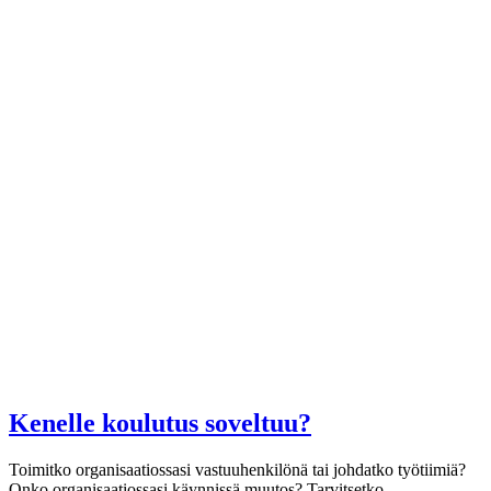
Kenelle koulutus soveltuu?
Toimitko organisaatiossasi vastuuhenkilönä tai johdatko työtiimiä?
Onko organisaatiossasi käynnissä muutos? Tarvitsetko