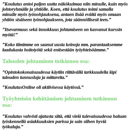
”Koulutus antoi paljon uutta näkökulmaa niin minulle, kuin myös
johtoryhmälle ja yhtiölle. Koen, että koulutus toimi samalla
minulle myös työnohjauksena, antaen lisää eväitä myös omaan
yhtiön sisäiseen työnohjaukseen, jota säännöllisesti teen.”
”Itsevarmuus sekä innokkuus johtamiseen on kasvanut kurssin
myötä!”
”Koko tiimimme on saanut uusia keinoja mm. parantaaksemme
laadukasta hoitotyötä sekä entisestään työyhteisöämme.”
Talouden johtaminen tutkinnon osa:
”Opintokokonaisuudessa käytiin riittävällä tarkkuudella läpi
talouden tunnusluja ja mittareita.”
”KoulutusOnline oli aktiivisessa käytössä.”
Työyhteisön kehittämisen johtaminen tutkinnon
osa:
”Koulutus vahvisti ajatusta siitä, että vielä tulevaisuudessa haluan
työskennellä asiakkuuksien parissa ja sain siihen hyviä
työkaluja.”