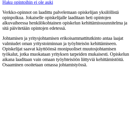
Haku opintoihin ei ole auki
Verkko-opinnot on laadittu palvelemaan opiskelijan yksilöllistä
opinpolkua. Jokaiselle opiskelijalle laaditaan heti opintojen
alkuvaiheessa henkilökohtainen opiskelun kehittämissuunnitelma ja
sitä päivitetään opintojen edetessä.
Johtamisen ja yritysjohtamisen erikoisammattitutkinto antaa laajat
valmiudet oman yritystoiminnan ja työyhteisön kehittämiseen.
Opiskelijat saavat käyttöönsä monipuoliset muutosjohtamisen
työkalut, jotka muokataan yrityksen tarpeiden mukaisesti. Opiskelun
aikana laaditaan vain omaan työyhteisöön liittyviä kehittämistöitä.
Osaaminen osoitetaan omassa johtamistyössä.