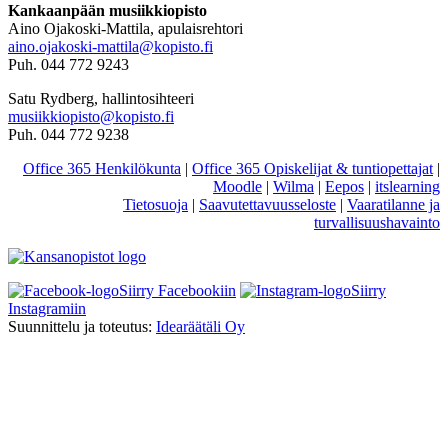
Kankaanpään musiikkiopisto
Aino Ojakoski-Mattila, apulaisrehtori
aino.ojakoski-mattila@kopisto.fi
Puh. 044 772 9243
Satu Rydberg, hallintosihteeri
musiikkiopisto@kopisto.fi
Puh. 044 772 9238
Office 365 Henkilökunta
|
Office 365 Opiskelijat & tuntiopettajat
|
Moodle
|
Wilma
|
Eepos
|
itslearning
Tietosuoja
|
Saavutettavuusseloste
|
Vaaratilanne ja
turvallisuushavainto
Siirry Facebookiin
Siirry
Instagramiin
Suunnittelu ja toteutus:
Idearäätäli Oy