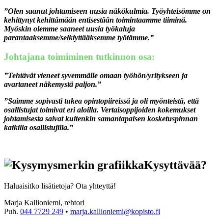
”Olen saanut johtamiseen uusia näkökulmia. Työyhteisömme on
kehittynyt kehittämään entisestään toimintaamme tiiminä.
Myöskin olemme saaneet uusia työkaluja
parantaaksemme/selkiyttääksemme työtämme.”
Johtajana toimiminen tutkinnon osa:
”Tehtävät vieneet syvemmälle omaan työhön/yritykseen ja
avartaneet näkemystä paljon.”
”Saimme sopivasti tukea opintopiireissä ja oli myönteistä, että
osallistujat toimivat eri aloilla. Vertaisoppijoiden kokemukset
johtamisesta saivat kuitenkin samantapaisen kosketuspinnan
kaikilla osallistujilla.”
Kysyttävää?
Haluaisitko lisätietoja? Ota yhteyttä!
Marja Kallioniemi, rehtori
Puh.
044 7729 249
•
marja.kallioniemi@kopisto.fi