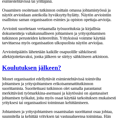
esimiestehtävissä tai yrittäjänä.
Osaaminen osoitetaan tutkinnon osittain omassa johtamistyössä ja
näytöt arvioidaan asteikolla hyväksytty/hylätty. Näytön arviointiin
osallistuu saman organisaation esimies ja opiston opettaja-arvioija.
Arviointi suoritetaan vertaamalla työsuorituksia ja kirjallisia
dokumentteja valtakunnalliseen johtamisen ja yritysjohtamisen
tutkinnon perusteiden kriteereihin. Yrityksissä voimme käyttää
tarvittaessa myös organisaation ulkopuolista näytön arvioijaa.
Arviointipäätös lähetetään kaikille osapuolille sähköisesti
allekirjoitettavaksi, jonka jälkeen se siirtyy sähköiseen arkistoon.
Koulutuksen jälkeen?
Monet organisaatiot edellyttävät esimiestehtävissä toimivilta
johtamisen ja yritysjohtamisen erikoisammattitutkinnon
suorittamista. Suoritettuasi tutkinnon olet samalla parantanut
merkittävästi työmarkkina-asemaasi ja käytössäsi on ajantasaiset
johtamisen työkalut, joita myös osaat käyttää tarkoituksen mukaisesti
yrityksesi tai organisaatiosi toiminnan kehittämiseen.
Johtamisen ja yritysjohtamisen osaamisalan suorittanut osaa johtaa,
suunnitella ja kehittää yrityksen tai vastuualueensa toimintaa. Hän