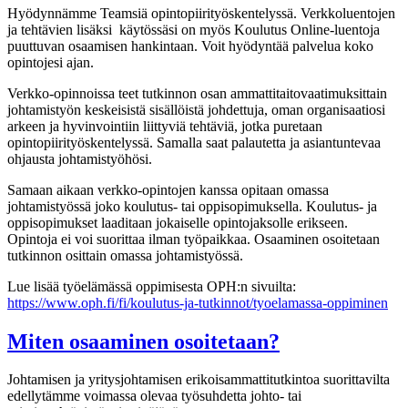
Hyödynnämme Teamsiä opintopiirityöskentelyssä. Verkkoluentojen
ja tehtävien lisäksi käytössäsi on myös Koulutus Online-luentoja
puuttuvan osaamisen hankintaan. Voit hyödyntää palvelua koko
opintojesi ajan.
Verkko-opinnoissa teet tutkinnon osan ammattitaitovaatimuksittain
johtamistyön keskeisistä sisällöistä johdettuja, oman organisaatiosi
arkeen ja hyvinvointiin liittyviä tehtäviä, jotka puretaan
opintopiirityöskentelyssä. Samalla saat palautetta ja asiantuntevaa
ohjausta johtamistyöhösi.
Samaan aikaan verkko-opintojen kanssa opitaan omassa
johtamistyössä joko koulutus- tai oppisopimuksella. Koulutus- ja
oppisopimukset laaditaan jokaiselle opintojaksolle erikseen.
Opintoja ei voi suorittaa ilman työpaikkaa. Osaaminen osoitetaan
tutkinnon osittain omassa johtamistyössä.
Lue lisää työelämässä oppimisesta OPH:n sivuilta:
https://www.oph.fi/fi/koulutus-ja-tutkinnot/tyoelamassa-oppiminen
Miten osaaminen osoitetaan?
Johtamisen ja yritysjohtamisen erikoisammattitutkintoa suorittavilta
edellytämme voimassa olevaa työsuhdetta johto- tai