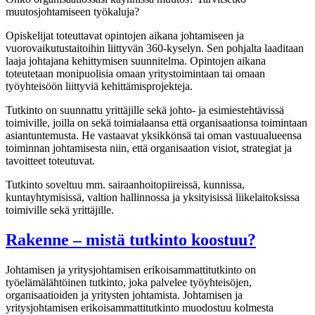
muutosjohtamiseen työkaluja?
Opiskelijat toteuttavat opintojen aikana johtamiseen ja
vuorovaikutustaitoihin liittyvän 360-kyselyn. Sen pohjalta laaditaan
laaja johtajana kehittymisen suunnitelma. Opintojen aikana
toteutetaan monipuolisia omaan yritystoimintaan tai omaan
työyhteisöön liittyviä kehittämisprojekteja.
Tutkinto on suunnattu yrittäjille sekä johto- ja esimiestehtävissä
toimiville, joilla on sekä toimialaansa että organisaationsa toimintaan
asiantuntemusta. He vastaavat yksikkönsä tai oman vastuualueensa
toiminnan johtamisesta niin, että organisaation visiot, strategiat ja
tavoitteet toteutuvat.
Tutkinto soveltuu mm. sairaanhoitopiireissä, kunnissa,
kuntayhtymisissä, valtion hallinnossa ja yksityisissä liikelaitoksissa
toimiville sekä yrittäjille.
Rakenne – mistä tutkinto koostuu?
Johtamisen ja yritysjohtamisen erikoisammattitutkinto on
työelämälähtöinen tutkinto, joka palvelee työyhteisöjen,
organisaatioiden ja yritysten johtamista. Johtamisen ja
yritysjohtamisen erikoisammattitutkinto muodostuu kolmesta