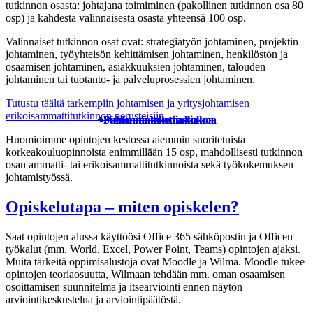
tutkinnon osasta: johtajana toimiminen (pakollinen tutkinnon osa 80
osp) ja kahdesta valinnaisesta osasta yhteensä 100 osp.
Valinnaiset tutkinnon osat ovat: strategiatyön johtaminen, projektin
johtaminen, työyhteisön kehittämisen johtaminen, henkilöstön ja
osaamisen johtaminen, asiakkuuksien johtaminen, talouden
johtaminen tai tuotanto- ja palveluprosessien johtaminen.
Tutustu täältä tarkempiin johtamisen ja yritysjohtamisen
erikoisammattitutkinnon perusteisiin
.
+
-
Pienennä tekstin kokoa
Suurenna tekstin kokoa
Muuta kontrastia
Huomioimme opintojen kestossa aiemmin suoritetuista
korkeakouluopinnoista enimmillään 15 osp, mahdollisesti tutkinnon
osan ammatti- tai erikoisammattitutkinnoista sekä työkokemuksen
johtamistyössä.
Opiskelutapa – miten opiskelen?
Saat opintojen alussa käyttöösi Office 365 sähköpostin ja Officen
työkalut (mm. World, Excel, Power Point, Teams) opintojen ajaksi.
Muita tärkeitä oppimisalustoja ovat Moodle ja Wilma. Moodle tukee
opintojen teoriaosuutta, Wilmaan tehdään mm. oman osaamisen
osoittamisen suunnitelma ja itsearviointi ennen näytön
arviointikeskustelua ja arviointipäätöstä.