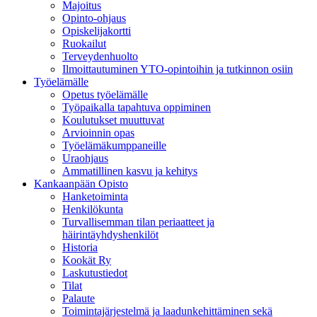
Majoitus
Opinto-ohjaus
Opiskelijakortti
Ruokailut
Terveydenhuolto
Ilmoittautuminen YTO-opintoihin ja tutkinnon osiin
Työelämälle
Opetus työelämälle
Työpaikalla tapahtuva oppiminen
Koulutukset muuttuvat
Arvioinnin opas
Työelämäkumppaneille
Uraohjaus
Ammatillinen kasvu ja kehitys
Kankaanpään Opisto
Hanketoiminta
Henkilökunta
Turvallisemman tilan periaatteet ja
häirintäyhdyshenkilöt
Historia
Kookät Ry
Laskutustiedot
Tilat
Palaute
Toimintajärjestelmä ja laadunkehittäminen sekä