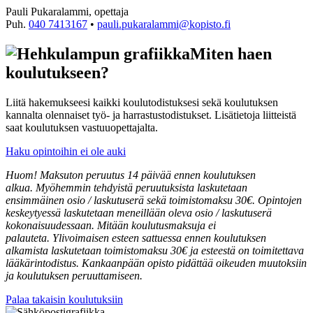
Pauli Pukaralammi, opettaja
Puh.
040 7413167
•
pauli.pukaralammi@kopisto.fi
Miten haen
koulutukseen?
Liitä hakemukseesi kaikki koulutodistuksesi sekä koulutuksen
kannalta olennaiset työ- ja harrastustodistukset. Lisätietoja liitteistä
saat koulutuksen vastuuopettajalta.
Haku opintoihin ei ole auki
Huom! Maksuton peruutus 14 päivää ennen koulutuksen
alkua. Myöhemmin tehdyistä peruutuksista laskutetaan
ensimmäinen osio / laskutuserä sekä toimistomaksu 30€. Opintojen
keskeytyessä laskutetaan meneillään oleva osio / laskutuserä
kokonaisuudessaan. Mitään koulutusmaksuja ei
palauteta. Ylivoimaisen esteen sattuessa ennen koulutuksen
alkamista laskutetaan toimistomaksu 30€ ja esteestä on toimitettava
lääkärintodistus. Kankaanpään opisto pidättää oikeuden muutoksiin
ja koulutuksen peruuttamiseen.
Palaa takaisin koulutuksiin