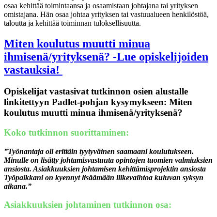
osaa kehittää toimintaansa ja osaamistaan johtajana tai yrityksen
omistajana. Hän osaa johtaa yrityksen tai vastuualueen henkilöstöä,
taloutta ja kehittää toiminnan tuloksellisuutta.
Miten koulutus muutti minua
ihmisenä/yrityksenä? -Lue opiskelijoiden
vastauksia!
Opiskelijat vastasivat tutkinnon osien alustalle
linkitettyyn Padlet-pohjan kysymykseen:
Miten
koulutus muutti minua ihmisenä/yrityksenä?
Koko tutkinnon suorittaminen:
”Työnantaja oli erittäin tyytyväinen saamaani koulutukseen.
Minulle on lisätty johtamisvastuuta opintojen tuomien valmiuksien
ansiosta. Asiakkuuksien johtamisen kehittämisprojektin ansiosta
Työpaikkani on kyennyt lisäämään liikevaihtoa kuluvan syksyn
aikana.”
Asiakkuuksien johtaminen tutkinnon osa: