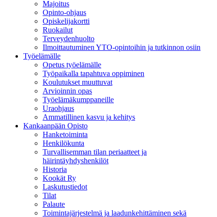
Majoitus
Opinto-ohjaus
Opiskelijakortti
Ruokailut
Terveydenhuolto
Ilmoittautuminen YTO-opintoihin ja tutkinnon osiin
Työelämälle
Opetus työelämälle
Työpaikalla tapahtuva oppiminen
Koulutukset muuttuvat
Arvioinnin opas
Työelämäkumppaneille
Uraohjaus
Ammatillinen kasvu ja kehitys
Kankaanpään Opisto
Hanketoiminta
Henkilökunta
Turvallisemman tilan periaatteet ja
häirintäyhdyshenkilöt
Historia
Kookät Ry
Laskutustiedot
Tilat
Palaute
Toimintajärjestelmä ja laadunkehittäminen sekä