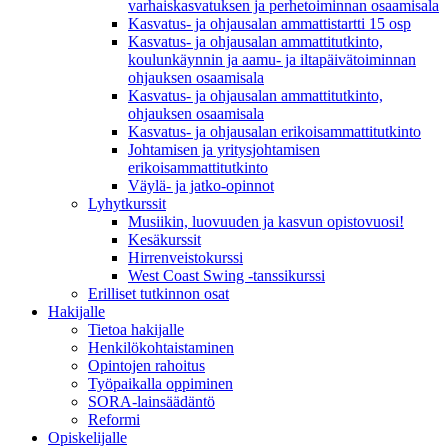
varhaiskasvatuksen ja perhetoiminnan osaamisala
Kasvatus- ja ohjausalan ammattistartti 15 osp
Kasvatus- ja ohjausalan ammattitutkinto,
koulunkäynnin ja aamu- ja iltapäivätoiminnan
ohjauksen osaamisala
Kasvatus- ja ohjausalan ammattitutkinto,
ohjauksen osaamisala
Kasvatus- ja ohjausalan erikoisammattitutkinto
Johtamisen ja yritysjohtamisen
erikoisammattitutkinto
Väylä- ja jatko-opinnot
Lyhytkurssit
Musiikin, luovuuden ja kasvun opistovuosi!
Kesäkurssit
Hirrenveistokurssi
West Coast Swing -tanssikurssi
Erilliset tutkinnon osat
Hakijalle
Tietoa hakijalle
Henkilökohtaistaminen
Opintojen rahoitus
Työpaikalla oppiminen
SORA-lainsäädäntö
Reformi
Opiskelijalle