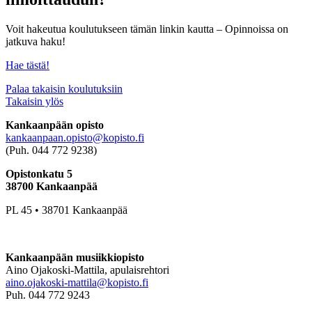
Voit hakeutua koulutukseen tämän linkin kautta – Opinnoissa on
jatkuva haku!
Hae tästä!
Palaa takaisin koulutuksiin
Takaisin ylös
Kankaanpään opisto
kankaanpaan.opisto@kopisto.fi
(Puh. 044 772 9238)
Opistonkatu 5
38700 Kankaanpää
PL 45 • 38701 Kankaanpää
Kankaanpään musiikkiopisto
Aino Ojakoski-Mattila, apulaisrehtori
aino.ojakoski-mattila@kopisto.fi
Puh. 044 772 9243