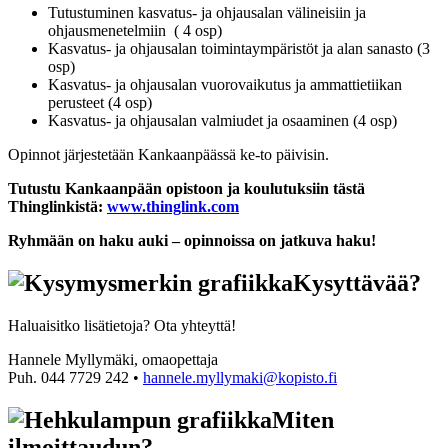
Tutustuminen kasvatus- ja ohjausalan välineisiin ja
ohjausmenetelmiin ( 4 osp)
Kasvatus- ja ohjausalan toimintaympäristöt ja alan sanasto (3
osp)
Kasvatus- ja ohjausalan vuorovaikutus ja ammattietiikan
perusteet (4 osp)
Kasvatus- ja ohjausalan valmiudet ja osaaminen (4 osp)
Opinnot järjestetään Kankaanpäässä ke-to päivisin.
Tutustu Kankaanpään opistoon ja koulutuksiin tästä
Thinglinkistä:
www.thinglink.com
Ryhmään on haku auki – opinnoissa on jatkuva haku!
Kysyttävää?
Haluaisitko lisätietoja? Ota yhteyttä!
Hannele Myllymäki, omaopettaja
Puh. 044 7729 242 •
hannele.myllymaki@kopisto.fi
Miten
ilmoittaudun?