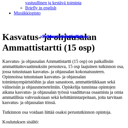
vastuullinen ja kestävä toiminta
Briefly in english
Musiikkiopisto
Kasvatus- ja ohjausalan
+
-
Pienennä tekstin kokoa
Suurenna tekstin kokoa
Muuta kontrastia
Ammattistartti (15 osp)
Kasvatus- ja ohjausalan Ammattistartti (15 osp) on paikallisiin
ammattitaitovaatimuksiin perustuva, 15 osp laajuinen tutkinnon osa,
jossa tutustutaan kasvatus- ja ohjausalan kokonaisuuteen.
Opinnoissa tutustutaan kasvatus- ja ohjausalan
toimintaympäristöihin ja alan sanastoon, ammattietiikkaan sekä
välineisiin ja ohjausmenetelmiin. Opiskelija tunnistaa opintojen
aikana kasvatus- ja ohjausalan työssä vaadittavaa osaamista ja omia
ammatillisia vahvuuksiaan sekä kehittämistarpeitaan, joita tarvitaan
kasvatus- ja ohjausalan töissä.
Tutkinnon osa voidaan liittää osaksi perustutkinnon opintoja.
Koulutuksen sisältö: