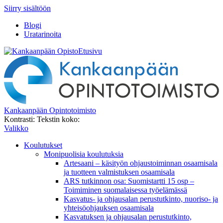
Siirry sisältöön
Blogi
Uratarinoita
Etusivu
Kankaanpään Opintotoimisto
Kontrasti:
Tekstin koko:
Valikko
Koulutukset
Monipuolisia koulutuksia
Artesaani – käsityön ohjaustoiminnan osaamisala
ja tuotteen valmistuksen osaamisala
ARS tutkinnon osa: Suomistartti 15 osp –
Toimiminen suomalaisessa työelämässä
Kasvatus- ja ohjausalan perustutkinto, nuoriso- ja
yhteisöohjauksen osaamisala
Kasvatuksen ja ohjausalan perustutkinto,