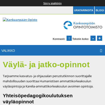
Siirry sisältöön
URATARINOITA
BLOGI
Kankaanpään Opintotoimisto
Etusivu
-
+
Pien
S
Kontrasti:
Tekstin koko:
Muuta kontrastia
VALIKKO
Väylä- ja jatko-opinnot
Tarjoamme kasvatus- ja ohjausalan perustutkinnon suorittajalle
mahdollisuuden suorittaa Humanistisen ammattikorkeakoulun
väyläopintoja ja Karelia-ammattikorkeakoulun avoimen opintoja.
Yhteisöpedagogikoulutuksen
väyläopinnot