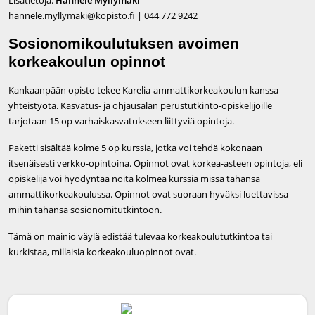
Lisätietoja:
Hannele Myllymäki
hannele.myllymaki@kopisto.fi | 044 772 9242
Sosionomikoulutuksen avoimen
korkeakoulun opinnot
Kankaanpään opisto tekee Karelia-ammattikorkeakoulun kanssa
yhteistyötä. Kasvatus- ja ohjausalan perustutkinto-opiskelijoille
tarjotaan 15 op varhaiskasvatukseen liittyviä opintoja.
Paketti sisältää kolme 5 op kurssia, jotka voi tehdä kokonaan
itsenäisesti verkko-opintoina. Opinnot ovat korkea-asteen opintoja, eli
opiskelija voi hyödyntää noita kolmea kurssia missä tahansa
ammattikorkeakoulussa. Opinnot ovat suoraan hyväksi luettavissa
mihin tahansa sosionomitutkintoon.
Tämä on mainio väylä edistää tulevaa korkeakoulututkintoa tai
kurkistaa, millaisia korkeakouluopinnot ovat.