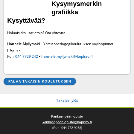
Kysyttävää?
Haluaisitko lisätietoja? Ota yhteyttä!
Hannele Myllymäki
– Yhteisöpedagogikoulutuksen väyläopinnot
(Humak)
Puh.
044 7729 242
•
hannele.myllymaki@kopisto.fi
PALAA TAKAISIN KOULUTUKSIIN
Takaisin ylös
Kankaanpään opisto
kankaanpaan.opisto@kopisto.fi
(Puh. 044 772 9238)