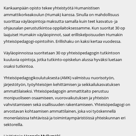
Kankaanpään opisto tekee yhteistyötä Humanistisen
ammattikorkeakoulun (Humak) kanssa. Sinulla on mahdollisuus
suorittaa väyläopintoja maksutta samalla kuin teet kasvatus- ja
ohjausalan perustutkintoa oppilaitoksessamme. Kun suoritat 30 op
laajuiset Humakin väyläopinnot, saat erilliskelpoisuuden Humakin
yhteisöpedagogi-opintoihin. Erillishaku on kaksi kertaa vuodessa.
Väyläopinnoissa suoritetaan 30 op yhteisöpedagogin tutkintoon
kuuluvia opintoja, jotka tutkinto-opiskelun alussa hyväksi luetaan
osaksi tutkintoa.
Yhteisöpedagogikoulutuksesta (AMK) valmistuu nuorisotyön,
järjestötyön, työyhteisöjen kehittämisen ja seikkailukasvatuksen
ammattilaiseksi. Yhteisöpedagogin ammattitaito perustuu
monipuoliseen osaamiseen, vuorovaikutuksen ja yhteisön
vahvistamiseen sekä osallisuuden rakentamiseen. Yhteisöpedagogi on
arvostavan kohtaamisen ammattilainen, joka voi työskennellä
monenlaisissa tehtävissä ja toimintaympäristöissä yhteiskunnan eri
sektoreilla.