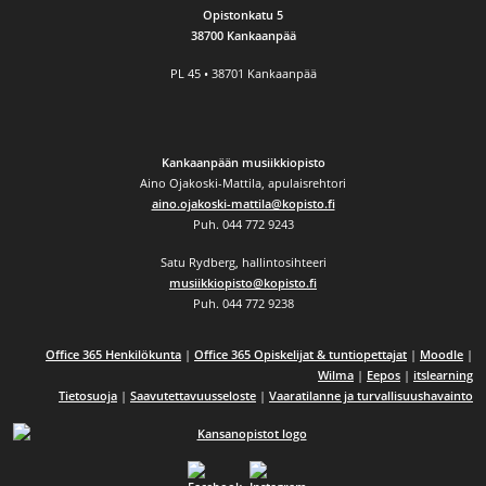
Opistonkatu 5
38700 Kankaanpää
PL 45 • 38701 Kankaanpää
Kankaanpään musiikkiopisto
Aino Ojakoski-Mattila, apulaisrehtori
aino.ojakoski-mattila@kopisto.fi
Puh. 044 772 9243
Satu Rydberg, hallintosihteeri
musiikkiopisto@kopisto.fi
Puh. 044 772 9238
Office 365 Henkilökunta
|
Office 365 Opiskelijat & tuntiopettajat
|
Moodle
|
Wilma
|
Eepos
|
itslearning
Tietosuoja
|
Saavutettavuusseloste
|
Vaaratilanne ja turvallisuushavainto