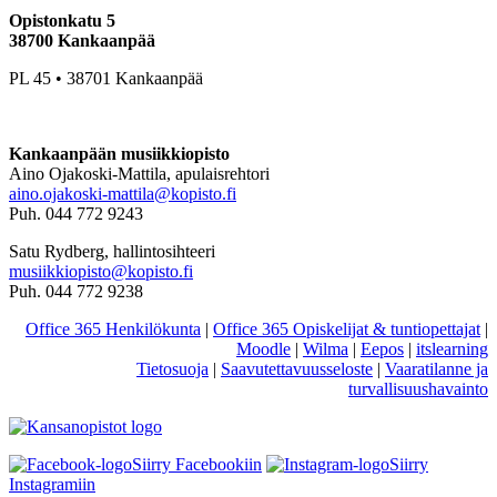
Opistonkatu 5
38700 Kankaanpää
PL 45 • 38701 Kankaanpää
Kankaanpään musiikkiopisto
Aino Ojakoski-Mattila, apulaisrehtori
aino.ojakoski-mattila@kopisto.fi
Puh. 044 772 9243
Satu Rydberg, hallintosihteeri
musiikkiopisto@kopisto.fi
Puh. 044 772 9238
Office 365 Henkilökunta
|
Office 365 Opiskelijat & tuntiopettajat
|
Moodle
|
Wilma
|
Eepos
|
itslearning
Tietosuoja
|
Saavutettavuusseloste
|
Vaaratilanne ja
turvallisuushavainto
Siirry Facebookiin
Siirry
Instagramiin