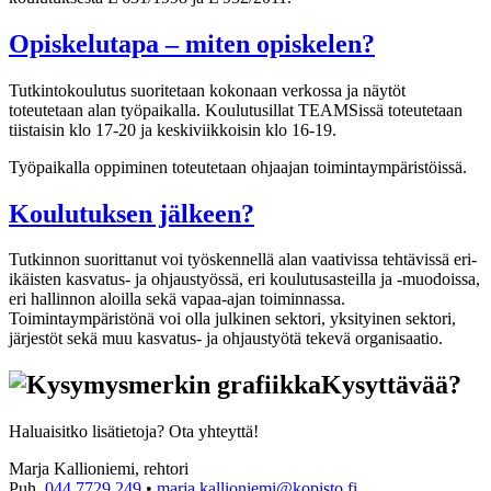
Opiskelutapa – miten opiskelen?
Tutkintokoulutus suoritetaan kokonaan verkossa ja näytöt
toteutetaan alan työpaikalla. Koulutusillat TEAMSissä toteutetaan
tiistaisin klo 17-20 ja keskiviikkoisin klo 16-19.
Työpaikalla oppiminen toteutetaan ohjaajan toimintaympäristöissä.
Koulutuksen jälkeen?
Tutkinnon suorittanut voi työskennellä alan vaativissa tehtävissä eri-
ikäisten kasvatus- ja ohjaustyössä, eri koulutusasteilla ja -muodoissa,
eri hallinnon aloilla sekä vapaa-ajan toiminnassa.
Toimintaympäristönä voi olla julkinen sektori, yksityinen sektori,
järjestöt sekä muu kasvatus- ja ohjaustyötä tekevä organisaatio.
Kysyttävää?
Haluaisitko lisätietoja? Ota yhteyttä!
Marja Kallioniemi, rehtori
Puh.
044 7729 249
•
marja.kallioniemi@kopisto.fi