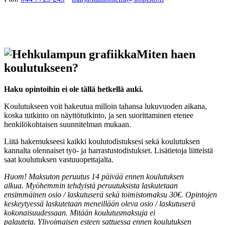
Miten haen
koulutukseen?
Haku opintoihin ei ole tällä hetkellä auki.
Koulutukseen voit hakeutua milloin tahansa lukuvuoden aikana,
koska tutkinto on näyttötutkinto, ja sen suorittaminen etenee
henkilökohtaisen suunnitelman mukaan.
Liitä hakemukseesi kaikki koulutodistuksesi sekä koulutuksen
kannalta olennaiset työ- ja harrastustodistukset. Lisätietoja liitteistä
saat koulutuksen vastuuopettajalta.
Huom! Maksuton peruutus 14 päivää ennen koulutuksen
alkua. Myöhemmin tehdyistä peruutuksista laskutetaan
ensimmäinen osio / laskutuserä sekä toimistomaksu 30€. Opintojen
keskeytyessä laskutetaan meneillään oleva osio / laskutuserä
kokonaisuudessaan. Mitään koulutusmaksuja ei
palauteta. Ylivoimaisen esteen sattuessa ennen koulutuksen