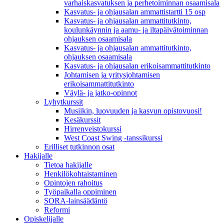
varhaiskasvatuksen ja perhetoiminnan osaamisala
Kasvatus- ja ohjausalan ammattistartti 15 osp
Kasvatus- ja ohjausalan ammattitutkinto,
koulunkäynnin ja aamu- ja iltapäivätoiminnan
ohjauksen osaamisala
Kasvatus- ja ohjausalan ammattitutkinto,
ohjauksen osaamisala
Kasvatus- ja ohjausalan erikoisammattitutkinto
Johtamisen ja yritysjohtamisen
erikoisammattitutkinto
Väylä- ja jatko-opinnot
Lyhytkurssit
Musiikin, luovuuden ja kasvun opistovuosi!
Kesäkurssit
Hirrenveistokurssi
West Coast Swing -tanssikurssi
Erilliset tutkinnon osat
Hakijalle
Tietoa hakijalle
Henkilökohtaistaminen
Opintojen rahoitus
Työpaikalla oppiminen
SORA-lainsäädäntö
Reformi
Opiskelijalle