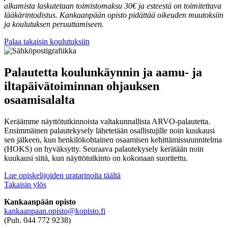
alkamista laskutetaan toimistomaksu 30€ ja esteestä on toimitettava
lääkärintodistus. Kankaanpään opisto pidättää oikeuden muutoksiin
ja koulutuksen peruuttamiseen.
Palaa takaisin koulutuksiin
Palautetta koulunkäynnin ja aamu- ja
iltapäivätoiminnan ohjauksen
osaamisalalta
Keräämme näyttötutkinnoista valtakunnallista ARVO-palautetta.
Ensimmäinen palautekysely lähetetään osallistujille noin kuukausi
sen jälkeen, kun henkilökohtainen osaamisen kehittämissuunnitelma
(HOKS) on hyväksytty. Seuraava palautekysely kerätään noin
kuukausi siitä, kun näyttötutkinto on kokonaan suoritettu.
Lue opiskelijoiden uratarinoita täältä
Takaisin ylös
Kankaanpään opisto
kankaanpaan.opisto@kopisto.fi
(Puh. 044 772 9238)