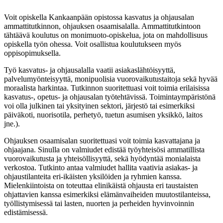
Voit opiskella Kankaanpään opistossa kasvatus ja ohjausalan
ammattitutkinnon, ohjauksen osaamisalalla. Ammattitutkintoon
tähtäävä koulutus on monimuoto-opiskelua, jota on mahdollisuus
opiskella työn ohessa. Voit osallistua koulutukseen myös
oppisopimuksella.
Työ kasvatus- ja ohjausalalla vaatii asiakaslähtöisyyttä,
palvelumyönteisyyttä, monipuolisia vuorovaikutustaitoja sekä hyvää
moraalista harkintaa. Tutkinnon suoritettuasi voit toimia erilaisissa
kasvatus-, opetus- ja ohjausalan työtehtävissä. Toimintaympäristönä
voi olla julkinen tai yksityinen sektori, järjestö tai esimerkiksi
päiväkoti, nuorisotila, perhetyö, tuetun asumisen yksikkö, laitos
jne.).
Ohjauksen osaamisalan suoritettuasi voit toimia kasvattajana ja
ohjaajana. Sinulla on valmiudet edistää työyhteisösi ammatillista
vuorovaikutusta ja yhteisöllisyyttä, sekä hyödyntää monialaista
verkostoa. Tutkinto antaa valmiudet hallita vaativia asiakas- ja
ohjaustilanteita eri-ikäisten yksilöiden ja ryhmien kanssa.
Mielenkiintoista on toteuttaa elinikäistä ohjausta eri taustaisten
ohjattavien kanssa esimerkiksi elämänvaiheiden muutostilanteissa,
työllistymisessä tai lasten, nuorten ja perheiden hyvinvoinnin
edistämisessä.