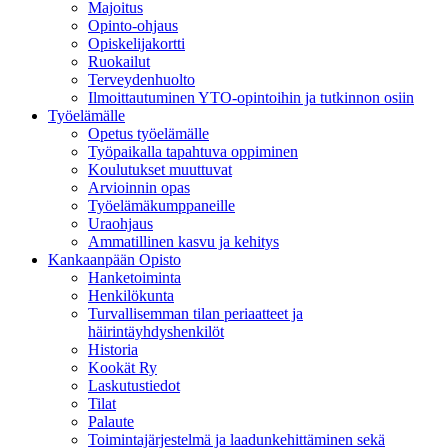
Majoitus
Opinto-ohjaus
Opiskelijakortti
Ruokailut
Terveydenhuolto
Ilmoittautuminen YTO-opintoihin ja tutkinnon osiin
Työelämälle
Opetus työelämälle
Työpaikalla tapahtuva oppiminen
Koulutukset muuttuvat
Arvioinnin opas
Työelämäkumppaneille
Uraohjaus
Ammatillinen kasvu ja kehitys
Kankaanpään Opisto
Hanketoiminta
Henkilökunta
Turvallisemman tilan periaatteet ja
häirintäyhdyshenkilöt
Historia
Kookät Ry
Laskutustiedot
Tilat
Palaute
Toimintajärjestelmä ja laadunkehittäminen sekä