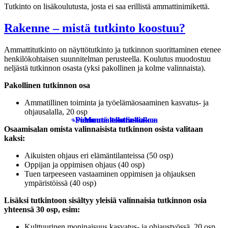
Tutkinto on lisäkoulutusta, josta ei saa erillistä ammattinimikettä.
Rakenne – mistä tutkinto koostuu?
Ammattitutkinto on näyttötutkinto ja tutkinnon suorittaminen etenee
henkilökohtaisen suunnitelman perusteella. Koulutus muodostuu
neljästä tutkinnon osasta (yksi pakollinen ja kolme valinnaista).
Pakollinen tutkinnon osa
Ammatillinen toiminta ja työelämäosaaminen kasvatus- ja
ohjausalalla, 20 osp
+
-
Pienennä tekstin kokoa
Suurenna tekstin kokoa
Muuta kontrastia
Osaamisalan omista valinnaisista tutkinnon osista valitaan
kaksi:
Aikuisten ohjaus eri elämäntilanteissa (50 osp)
Oppijan ja oppimisen ohjaus (40 osp)
Tuen tarpeeseen vastaaminen oppimisen ja ohjauksen
ympäristöissä (40 osp)
Lisäksi tutkintoon sisältyy yleisiä valinnaisia tutkinnon osia
yhteensä 30 osp, esim:
Kulttuurinen moninaisuus kasvatus- ja ohjaustyössä, 20 osp