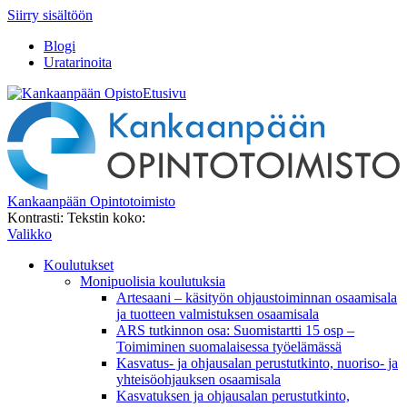
Siirry sisältöön
Blogi
Uratarinoita
Etusivu
Kankaanpään Opintotoimisto
Kontrasti:
Tekstin koko:
Valikko
Koulutukset
Monipuolisia koulutuksia
Artesaani – käsityön ohjaustoiminnan osaamisala
ja tuotteen valmistuksen osaamisala
ARS tutkinnon osa: Suomistartti 15 osp –
Toimiminen suomalaisessa työelämässä
Kasvatus- ja ohjausalan perustutkinto, nuoriso- ja
yhteisöohjauksen osaamisala
Kasvatuksen ja ohjausalan perustutkinto,