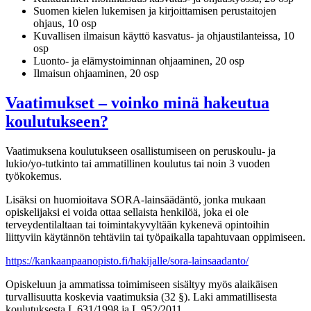
Suomen kielen lukemisen ja kirjoittamisen perustaitojen
ohjaus, 10 osp
Kuvallisen ilmaisun käyttö kasvatus- ja ohjaustilanteissa, 10
osp
Luonto- ja elämystoiminnan ohjaaminen, 20 osp
Ilmaisun ohjaaminen, 20 osp
Vaatimukset – voinko minä hakeutua
koulutukseen?
Vaatimuksena koulutukseen osallistumiseen on peruskoulu- ja
lukio/yo-tutkinto tai ammatillinen koulutus tai noin 3 vuoden
työkokemus.
Lisäksi on huomioitava SORA-lainsäädäntö, jonka mukaan
opiskelijaksi ei voida ottaa sellaista henkilöä, joka ei ole
terveydentilaltaan tai toimintakyvyltään kykenevä opintoihin
liittyviin käytännön tehtäviin tai työpaikalla tapahtuvaan oppimiseen.
https://kankaanpaanopisto.fi/hakijalle/sora-lainsaadanto/
Opiskeluun ja ammatissa toimimiseen sisältyy myös alaikäisen
turvallisuutta koskevia vaatimuksia (32 §). Laki ammatillisesta
koulutuksesta L 631/1998 ja L 952/2011.