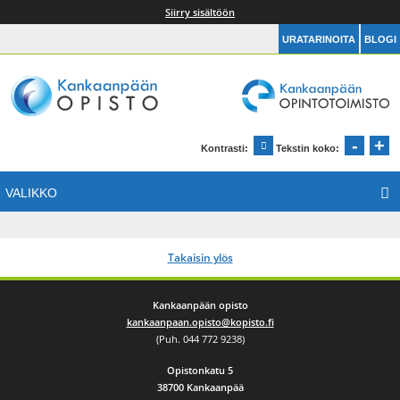
Siirry sisältöön
URATARINOITA
BLOGI
Kankaanpään Opintotoimisto
Etusivu
-
+
Pien
S
Kontrasti:
Tekstin koko:
Muuta kontrastia
VALIKKO
Takaisin ylös
Kankaanpään opisto
kankaanpaan.opisto@kopisto.fi
(Puh. 044 772 9238)
Opistonkatu 5
38700 Kankaanpää