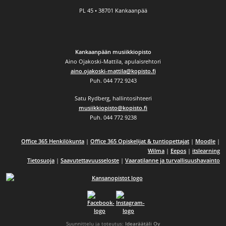
PL 45 • 38701 Kankaanpää
Kankaanpään musiikkiopisto
Aino Ojakoski-Mattila, apulaisrehtori
aino.ojakoski-mattila@kopisto.fi
Puh. 044 772 9243
Satu Rydberg, hallintosihteeri
musiikkiopisto@kopisto.fi
Puh. 044 772 9238
Office 365 Henkilökunta
|
Office 365 Opiskelijat & tuntiopettajat
|
Moodle
|
Wilma
|
Eepos
|
itslearning
Tietosuoja
|
Saavutettavuusseloste
|
Vaaratilanne ja turvallisuushavainto
Siirry Facebookiin
Siirry Instagramiin
Suunnittelu ja toteutus:
Idearäätäli Oy