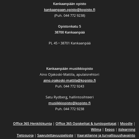
Kankaanpään opisto
kankaanpaan.opisto@kopisto.fi
(Puh. 044 772 9238)
Opistonkatu 5
38700 Kankaanpää
PL 45 • 38701 Kankaanpää
Kankaanpään musiikkiopisto
Aino Ojakoski-Mattila, apulaisrehtori
aino.ojakoski-mattila@kopisto.fi
Puh. 044 772 9243
Satu Rydberg, hallintosihteeri
musiikkiopisto@kopisto.fi
Puh. 044 772 9238
Office 365 Henkilökunta
|
Office 365 Opiskelijat & tuntiopettajat
|
Moodle
|
Wilma
|
Eepos
|
itslearning
Tietosuoja
|
Saavutettavuusseloste
|
Vaaratilanne ja turvallisuushavainto