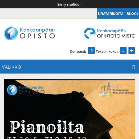
Siirry sisältöön
URATARINOITA
BLOGI
Kankaanpään Opintotoimisto
Etusivu
-
+
Pien
S
Kontrasti:
Tekstin koko:
Muuta kontrastia
VALIKKO