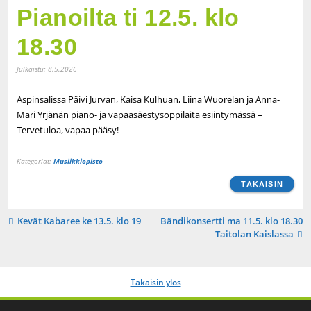
Pianoilta ti 12.5. klo
18.30
Julkaistu:
8.5.2026
Aspinsalissa Päivi Jurvan, Kaisa Kulhuan, Liina Wuorelan ja Anna-
Mari Yrjänän piano- ja vapaasäestysoppilaita esiintymässä –
Tervetuloa, vapaa pääsy!
Kategoriat:
Musiikkiopisto
TAKAISIN
Artikkelien
Kevät Kabaree ke 13.5. klo 19
Bändikonsertti ma 11.5. klo 18.30
Taitolan Kaislassa
selaus
Takaisin ylös