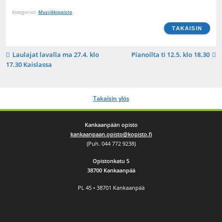
Kategoriat:
Musiikkiopisto
TAKAISIN
Artikkelien
Laulajat lavalla ma 27.4. klo
Pianoilta ti 12.5. klo 18.30
17.30 Kaislassa
selaus
Takaisin ylös
Kankaanpään opisto
kankaanpaan.opisto@kopisto.fi
(Puh. 044 772 9238)
Opistonkatu 5
38700 Kankaanpää
PL 45 • 38701 Kankaanpää