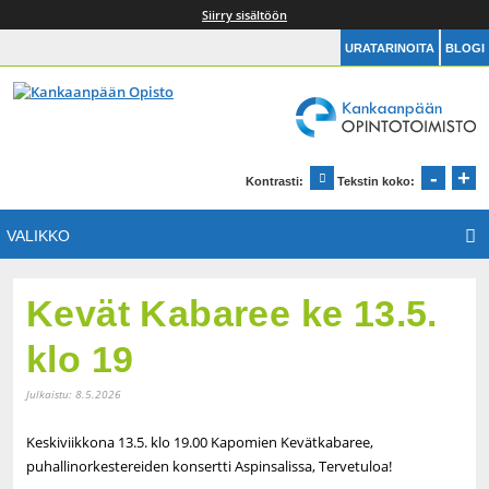
Siirry sisältöön
URATARINOITA
BLOGI
Kankaanpään Opintotoimisto
Etusivu
-
+
Pien
S
Kontrasti:
Tekstin koko:
Muuta kontrastia
VALIKKO
Kevät Kabaree ke 13.5.
klo 19
Julkaistu:
8.5.2026
Keskiviikkona 13.5. klo 19.00 Kapomien Kevätkabaree,
puhallinorkestereiden konsertti Aspinsalissa, Tervetuloa!