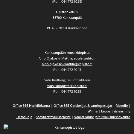
(Puh. 044 772 9238)
Opistonkatu 5
38700 Kankaanpää
PL 45 • 38701 Kankaanpää
Kankaanpään musiikkiopisto
Aino Ojakoski-Mattila, apulaisrehtori
aino.ojakoski-mattila@kopisto.fi
Puh. 044 772 9243
Satu Rydberg, hallintosihteeri
musiikkiopisto@kopisto.fi
Puh. 044 772 9238
Office 365 Henkilökunta
|
Office 365 Opiskelijat & tuntiopettajat
|
Moodle
|
Wilma
|
Eepos
|
itslearning
Tietosuoja
|
Saavutettavuusseloste
|
Vaaratilanne ja turvallisuushavainto