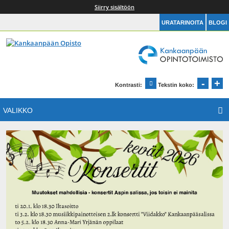
Siirry sisältöön
URATARINOITA
BLOGI
Kankaanpään Opintotoimisto
Etusivu
-
+
Pien
S
Kontrasti:
Tekstin koko:
Muuta kontrastia
VALIKKO