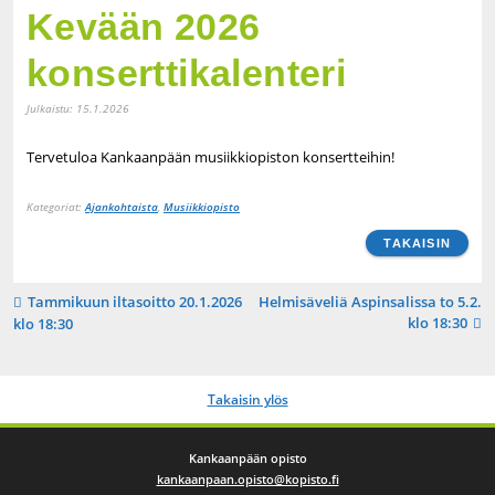
Kevään 2026
konserttikalenteri
Julkaistu:
15.1.2026
Tervetuloa Kankaanpään musiikkiopiston konsertteihin!
Kategoriat:
Ajankohtaista
,
Musiikkiopisto
TAKAISIN
Artikkelien
Tammikuun iltasoitto 20.1.2026
Helmisäveliä Aspinsalissa to 5.2.
klo 18:30
klo 18:30
selaus
Takaisin ylös
Kankaanpään opisto
kankaanpaan.opisto@kopisto.fi