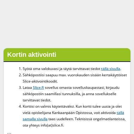
Kortin aktivointi
Syötä oma valokuvasi ja täytä tarvittavat tiedot
tällä sivulla
.
Sähköpostiisi saapuu max. vuorokauden sisään kertakäyttöiset
Slice-aktivointikoodit.
Lataa
Slice.fi
sovellus omasta sovelluskaupastasi, kirjaudu
sähköpostiin saamillasi tunnuksilla, ja anna sovellukselle
tarvittavat tiedot.
Korttisi on valmis käytettäväksi. Kun kortti tulee uusia ja olet
vielä opiskelijana Kankaanpään Opistossa, voit aktivoida
tällä
samalla sivulla
taas uudelleen. Teknisissä ongelmatilanteissa,
ota yhteys info(at)slice.fi.