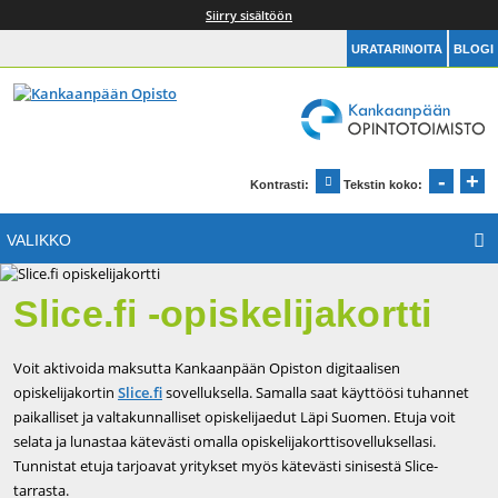
Siirry sisältöön
URATARINOITA
BLOGI
Kankaanpään Opintotoimisto
Etusivu
-
+
Pien
S
Kontrasti:
Tekstin koko:
Muuta kontrastia
VALIKKO
Slice.fi -opiskelijakortti
Voit aktivoida maksutta Kankaanpään Opiston digitaalisen
opiskelijakortin
Slice.fi
sovelluksella. Samalla saat käyttöösi tuhannet
paikalliset ja valtakunnalliset opiskelijaedut Läpi Suomen. Etuja voit
selata ja lunastaa kätevästi omalla opiskelijakorttisovelluksellasi.
Tunnistat etuja tarjoavat yritykset myös kätevästi sinisestä Slice-
tarrasta.