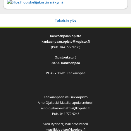
Takaisin ylös
Kankaanpään opisto
kankaanpaan.opisto@kopisto.fi
(Puh. 044 772 9238)
Opistonkatu 5
38700 Kankaanpää
PL 45 • 38701 Kankaanpää
Kankaanpään musiikkiopisto
Aino Ojakoski-Mattila, apulaisrehtori
aino.ojakoski-mattila@kopisto.fi
Puh. 044 772 9243
Satu Rydberg, hallintosihteeri
musiikkiopisto@kopisto.fi