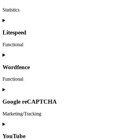
wordpress
Statistics
Consent
to
service
Litespeed
automattic
Functional
Consent
to
service
Wordfence
litespeed
Functional
Consent
to
service
Google reCAPTCHA
wordfence
Marketing/Tracking
Consent
to
service
YouTube