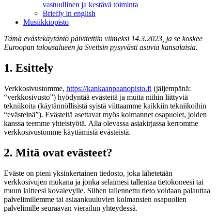
vastuullinen ja kestävä toiminta
Briefly in english
Musiikkiopisto
Tämä evästekäytäntö päivitettiin viimeksi 14.3.2023, ja se koskee
Euroopan talousalueen ja Sveitsin pysyvästi asuvia kansalaisia.
1. Esittely
Verkkosivustomme,
https://kankaanpaanopisto.fi
(jäljempänä:
“verkkosivusto”) hyödyntää evästeitä ja muita niihin liittyviä
tekniikoita (käytännöllisistä syistä viittaamme kaikkiin tekniikoihin
“evästeinä”). Evästeitä asettavat myös kolmannet osapuolet, joiden
kanssa teemme yhteistyötä. Alla olevassa asiakirjassa kerromme
verkkosivustomme käyttämistä evästeistä.
2. Mitä ovat evästeet?
Eväste on pieni yksinkertainen tiedosto, joka lähetetään
verkkosivujen mukana ja jonka selaimesi tallentaa tietokoneesi tai
muun laitteesi kovalevylle. Siihen tallennettu tieto voidaan palauttaa
palvelimillemme tai asiaankuuluvien kolmansien osapuolien
palvelimille seuraavan vierailun yhteydessä.