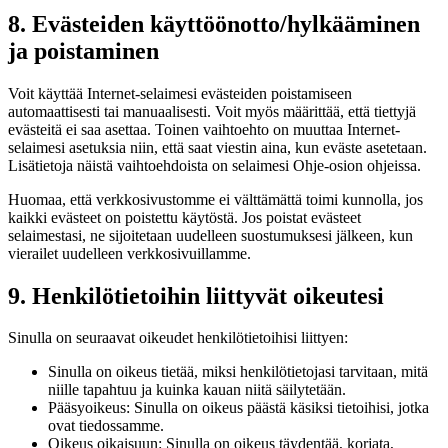
8. Evästeiden käyttöönotto/hylkääminen
ja poistaminen
Voit käyttää Internet-selaimesi evästeiden poistamiseen
automaattisesti tai manuaalisesti. Voit myös määrittää, että tiettyjä
evästeitä ei saa asettaa. Toinen vaihtoehto on muuttaa Internet-
selaimesi asetuksia niin, että saat viestin aina, kun eväste asetetaan.
Lisätietoja näistä vaihtoehdoista on selaimesi Ohje-osion ohjeissa.
Huomaa, että verkkosivustomme ei välttämättä toimi kunnolla, jos
kaikki evästeet on poistettu käytöstä. Jos poistat evästeet
selaimestasi, ne sijoitetaan uudelleen suostumuksesi jälkeen, kun
vierailet uudelleen verkkosivuillamme.
9. Henkilötietoihin liittyvät oikeutesi
Sinulla on seuraavat oikeudet henkilötietoihisi liittyen:
Sinulla on oikeus tietää, miksi henkilötietojasi tarvitaan, mitä
niille tapahtuu ja kuinka kauan niitä säilytetään.
Pääsyoikeus: Sinulla on oikeus päästä käsiksi tietoihisi, jotka
ovat tiedossamme.
Oikeus oikaisuun: Sinulla on oikeus täydentää, korjata,