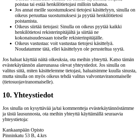
poistaa tai estää henkilötietojasi milloin tahansa.
Jos annat meille suostumuksesi tietojesi käsittelyyn, sinulla on
oikeus peruuttaa suostumuksesi ja pyytää henkilötietosi
poistamista.
Oikeus siirtää tietojasi: Sinulla on oikeus pyytää kaikki
henkilötietosi rekisterinpitäjältä ja siirtää ne
kokonaisuudessaan toiselle rekisterinpitäjälle.
Oikeus vastustaa: voit vastustaa tietojesi käsittelyä.
Noudatamme tätä, ellei käsittelyyn ole perusteltua syytä.
Jos haluat käyttää näitä oikeuksia, ota meihin yhteyttä. Katso tämän
evästekäytännön alareunassa olevat yhteystiedot. Jos sinulla on
valitus siitä, miten käsittelemme tietojasi, haluaisimme kuulla sinusta,
mutta sinulla on myös oikeus tehdä valitus valvontaviranomaiselle
(tietosuojaviranomaiselle).
10. Yhteystiedot
Jos sinulla on kysyttävää ja/tai kommentteja evästekäytännöstämme
ja tästä lausunnosta, ota meihin yhteyttä käyttämällä seuraavia
yhteystietoja:
Kankaanpään Opisto
Pinninkatu 53 B, 4.krs