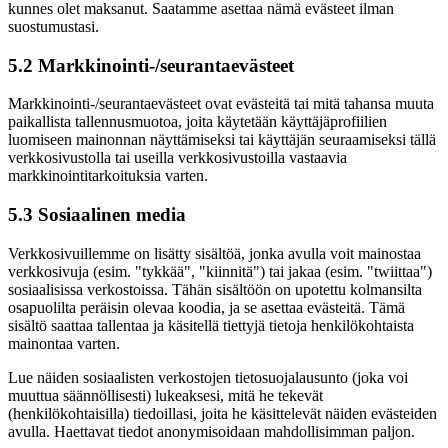
kunnes olet maksanut. Saatamme asettaa nämä evästeet ilman
suostumustasi.
5.2 Markkinointi-/seurantaevästeet
Markkinointi-/seurantaevästeet ovat evästeitä tai mitä tahansa muuta
paikallista tallennusmuotoa, joita käytetään käyttäjäprofiilien
luomiseen mainonnan näyttämiseksi tai käyttäjän seuraamiseksi tällä
verkkosivustolla tai useilla verkkosivustoilla vastaavia
markkinointitarkoituksia varten.
5.3 Sosiaalinen media
Verkkosivuillemme on lisätty sisältöä, jonka avulla voit mainostaa
verkkosivuja (esim. "tykkää", "kiinnitä") tai jakaa (esim. "twiittaa")
sosiaalisissa verkostoissa. Tähän sisältöön on upotettu kolmansilta
osapuolilta peräisin olevaa koodia, ja se asettaa evästeitä. Tämä
sisältö saattaa tallentaa ja käsitellä tiettyjä tietoja henkilökohtaista
mainontaa varten.
Lue näiden sosiaalisten verkostojen tietosuojalausunto (joka voi
muuttua säännöllisesti) lukeaksesi, mitä he tekevät
(henkilökohtaisilla) tiedoillasi, joita he käsittelevät näiden evästeiden
avulla. Haettavat tiedot anonymisoidaan mahdollisimman paljon.