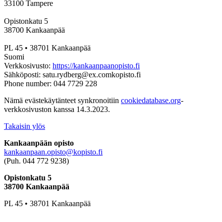
33100 Tampere
Opistonkatu 5
38700 Kankaanpää
PL 45 • 38701 Kankaanpää
Suomi
Verkkosivusto:
https://kankaanpaanopisto.fi
Sähköposti:
satu.rydberg@
ex.com
kopisto.fi
Phone number: 044 7729 228
Nämä evästekäytänteet synkronoitiin
cookiedatabase.org
-
verkkosivuston kanssa 14.3.2023.
Takaisin ylös
Kankaanpään opisto
kankaanpaan.opisto@kopisto.fi
(Puh. 044 772 9238)
Opistonkatu 5
38700 Kankaanpää
PL 45 • 38701 Kankaanpää