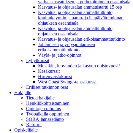
varhaiskasvatuksen ja perhetoiminnan osaamisala
Kasvatus- ja ohjausalan ammattistartti 15 osp
Kasvatus- ja ohjausalan ammattitutkinto,
koulunkäynnin ja aamu- ja iltapäivätoiminnan
ohjauksen osaamisala
Kasvatus- ja ohjausalan ammattitutkinto,
ohjauksen osaamisala
Kasvatus- ja ohjausalan erikoisammattitutkinto
Johtamisen ja yritysjohtamisen
erikoisammattitutkinto
Väylä- ja jatko-opinnot
Lyhytkurssit
Musiikin, luovuuden ja kasvun opistovuosi!
Kesäkurssit
Hirrenveistokurssi
West Coast Swing -tanssikurssi
Erilliset tutkinnon osat
Hakijalle
Tietoa hakijalle
Henkilökohtaistaminen
Opintojen rahoitus
Työpaikalla oppiminen
SORA-lainsäädäntö
Reformi
Opiskelijalle