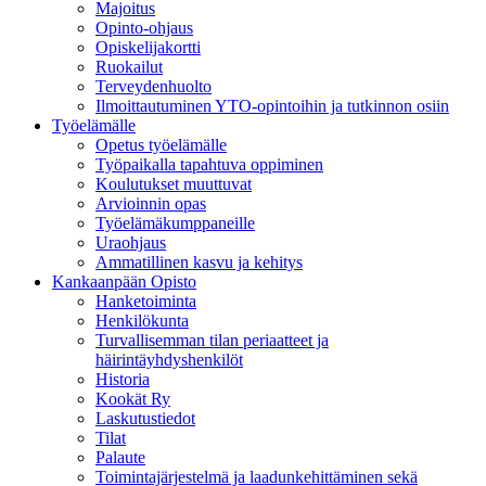
Majoitus
Opinto-ohjaus
Opiskelijakortti
Ruokailut
Terveydenhuolto
Ilmoittautuminen YTO-opintoihin ja tutkinnon osiin
Työelämälle
Opetus työelämälle
Työpaikalla tapahtuva oppiminen
Koulutukset muuttuvat
Arvioinnin opas
Työelämäkumppaneille
Uraohjaus
Ammatillinen kasvu ja kehitys
Kankaanpään Opisto
Hanketoiminta
Henkilökunta
Turvallisemman tilan periaatteet ja
häirintäyhdyshenkilöt
Historia
Kookät Ry
Laskutustiedot
Tilat
Palaute
Toimintajärjestelmä ja laadunkehittäminen sekä