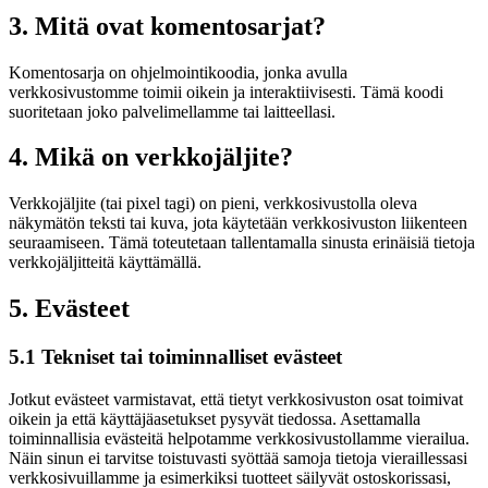
3. Mitä ovat komentosarjat?
Komentosarja on ohjelmointikoodia, jonka avulla
verkkosivustomme toimii oikein ja interaktiivisesti. Tämä koodi
suoritetaan joko palvelimellamme tai laitteellasi.
4. Mikä on verkkojäljite?
Verkkojäljite (tai pixel tagi) on pieni, verkkosivustolla oleva
näkymätön teksti tai kuva, jota käytetään verkkosivuston liikenteen
seuraamiseen. Tämä toteutetaan tallentamalla sinusta erinäisiä tietoja
verkkojäljitteitä käyttämällä.
5. Evästeet
5.1 Tekniset tai toiminnalliset evästeet
Jotkut evästeet varmistavat, että tietyt verkkosivuston osat toimivat
oikein ja että käyttäjäasetukset pysyvät tiedossa. Asettamalla
toiminnallisia evästeitä helpotamme verkkosivustollamme vierailua.
Näin sinun ei tarvitse toistuvasti syöttää samoja tietoja vieraillessasi
verkkosivuillamme ja esimerkiksi tuotteet säilyvät ostoskorissasi,