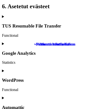
6. Asetetut evästeet
TUS Resumable File Transfer
Functional
Consent
+
-
Pienennä tekstin kokoa
Suurenna tekstin kokoa
Muuta kontrastia
to
service
Google Analytics
tus-
resumable-
Statistics
file-
transfer
Consent
to
service
WordPress
google-
analytics
Functional
Consent
to
service
Automattic