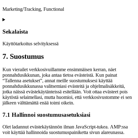
google-
recaptcha
Marketing/Tracking, Functional
Consent
to
service
Sekalaista
youtube
Käyttötarkoitus selvityksessä
Consent
7. Suostumus
to
service
Kun vierailet verkkosivuillamme ensimmäisen kerran, näet
sekalaista
ponnahdusikkunan, joka antaa tietoa evästeistä. Kun painat
“Tallenna asetukset”, annat meille suostumuksesi käyttää
ponnahdusikkunassa valitsemiasi evästeitä ja ohjelmalisäkkeitä,
jotka näissä evästekäytänteissä esitellään. Voit ottaa evästeet pois
käytöstä selaimellasi, mutta huomioi, että verkkosivustomme ei sen
jälkeen välttämättä enää toimi oikein.
7.1 Hallinnoi suostumusasetuksiasi
Olet ladannut evästekäytännön ilman JavaScript-tukea. AMP:ssa
voit käyttää hallinnoida suostumuspainiketta sivun alareunassa.