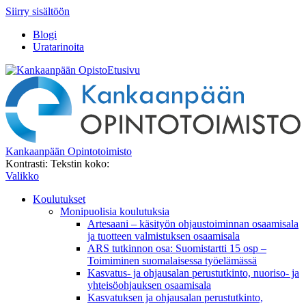
Siirry sisältöön
Blogi
Uratarinoita
Etusivu
Kankaanpään Opintotoimisto
Kontrasti:
Tekstin koko:
Valikko
Koulutukset
Monipuolisia koulutuksia
Artesaani – käsityön ohjaustoiminnan osaamisala
ja tuotteen valmistuksen osaamisala
ARS tutkinnon osa: Suomistartti 15 osp –
Toimiminen suomalaisessa työelämässä
Kasvatus- ja ohjausalan perustutkinto, nuoriso- ja
yhteisöohjauksen osaamisala
Kasvatuksen ja ohjausalan perustutkinto,