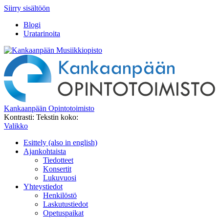
Siirry sisältöön
Blogi
Uratarinoita
Kankaanpään Opintotoimisto
Kontrasti:
Tekstin koko:
Valikko
Esittely (also in english)
Ajankohtaista
Tiedotteet
Konsertit
Lukuvuosi
Yhteystiedot
Henkilöstö
Laskutustiedot
Opetuspaikat